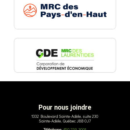
Pour nous joindre
1332 Boulevard Sainte-Adèle, suite 230
Sainte-Adèle, Québec J8B 0J7
Téléphone
:
450 229-3001