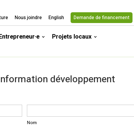
ture
Nous joindre
English
Demande de financement
Entrepreneur·e
Projets locaux
 information développement
Nom