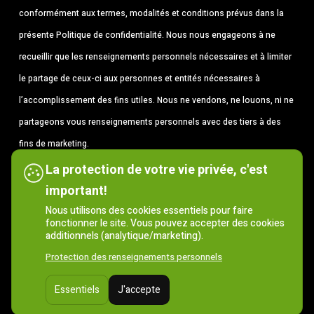
conformément aux termes, modalités et conditions prévus dans la
présente Politique de confidentialité. Nous nous engageons à ne
recueillir que les renseignements personnels nécessaires et à limiter
le partage de ceux-ci aux personnes et entités nécessaires à
l’accomplissement des fins utiles. Nous ne vendons, ne louons, ni ne
partageons vous renseignements personnels avec des tiers à des
fins de marketing.
La protection de votre vie privée, c'est
J’accepte les termes
*
important!
Nous utilisons des cookies essentiels pour faire
fonctionner le site. Vous pouvez accepter des cookies
additionnels (analytique/marketing).
Protection des renseignements personnels
© 2023 – SADC des Laurentides – Tous droits réservés | Site
Essentiels
J'accepte
web :
Tramweb